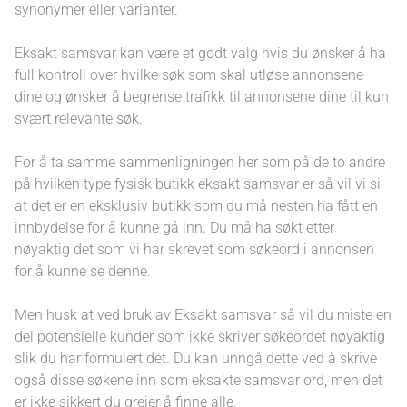
synonymer eller varianter.
VIDEO
Eksakt samsvar kan være et godt valg hvis du ønsker å ha
VIDEO HOSTING
full kontroll over hvilke søk som skal utløse annonsene
dine og ønsker å begrense trafikk til annonsene dine til kun
svært relevante søk.
BILDER
For å ta samme sammenligningen her som på de to andre
TOTALPAKKE
på hvilken type fysisk butikk eksakt samsvar er så vil vi si
at det er en eksklusiv butikk som du må nesten ha fått en
innbydelse for å kunne gå inn. Du må ha søkt etter
SEO ANALYSE
nøyaktig det som vi har skrevet som søkeord i annonsen
for å kunne se denne.
NYHETER
Men husk at ved bruk av Eksakt samsvar så vil du miste en
del potensielle kunder som ikke skriver søkeordet nøyaktig
NYHETSBREV
slik du har formulert det. Du kan unngå dette ved å skrive
også disse søkene inn som eksakte samsvar ord, men det
er ikke sikkert du greier å finne alle.