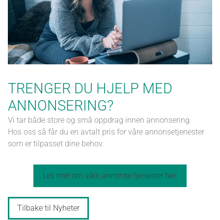
fo
be
TRENGER DU HJELP MED
ANNONSERING?
Vi tar både store og små oppdrag innen annonsering.
Hos oss så får du en avtalt pris for våre annonsetjenester
som er tilpasset dine behov.
Les mer om våre annonse tjenester her.
Tilbake til Nyheter