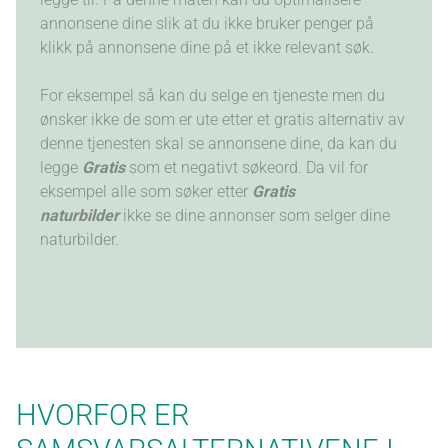
annonsene dine slik at du ikke bruker penger på
klikk på annonsene dine på et ikke relevant søk.
For eksempel så kan du selge en tjeneste men du
ønsker ikke de som er ute etter et gratis alternativ av
denne tjenesten skal se annonsene dine, da kan du
legge
Gratis
som et negativt søkeord. Da vil for
eksempel alle som søker etter
Gratis
naturbilde
r
ikke se dine annonser som selger dine
naturbilder.
HVORFOR ER