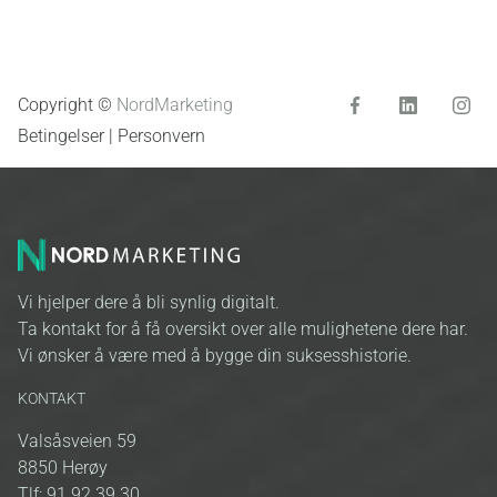
Copyright ©
NordMarketing
Betingelser
|
Personvern
Vi hjelper dere å bli synlig digitalt.
Ta kontakt for å få oversikt over alle mulighetene dere har.
Vi ønsker å være med å bygge din suksesshistorie.
KONTAKT
Valsåsveien 59
8850
Herøy
Tlf:
91 92 39 30