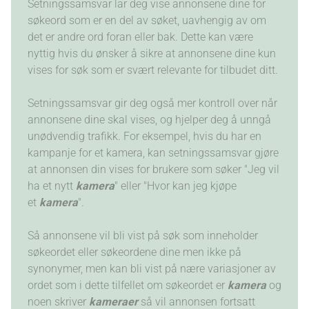
Setningssamsvar lar deg vise annonsene dine for
søkeord som er en del av søket, uavhengig av om
det er andre ord foran eller bak. Dette kan være
nyttig hvis du ønsker å sikre at annonsene dine kun
vises for søk som er svært relevante for tilbudet ditt.
Setningssamsvar gir deg også mer kontroll over når
annonsene dine skal vises, og hjelper deg å unngå
unødvendig trafikk. For eksempel, hvis du har en
kampanje for et kamera, kan setningssamsvar gjøre
at annonsen din vises for brukere som søker "Jeg vil
ha et nytt
kamera
" eller "Hvor kan jeg kjøpe
et
kamera
".
Så annonsene vil bli vist på søk som inneholder
søkeordet eller søkeordene dine men ikke på
synonymer, men kan bli vist på nære variasjoner av
ordet som i dette tilfellet om søkeordet er
kamera
og
noen skriver
kameraer
så vil annonsen fortsatt