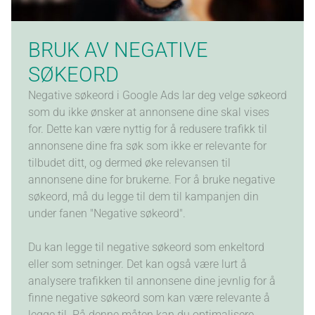
BRUK AV NEGATIVE
SØKEORD
Negative søkeord i Google Ads lar deg velge søkeord
som du ikke ønsker at annonsene dine skal vises
for. Dette kan være nyttig for å redusere trafikk til
annonsene dine fra søk som ikke er relevante for
tilbudet ditt, og dermed øke relevansen til
annonsene dine for brukerne. For å bruke negative
søkeord, må du legge til dem til kampanjen din
under fanen "Negative søkeord".
Du kan legge til negative søkeord som enkeltord
eller som setninger. Det kan også være lurt å
analysere trafikken til annonsene dine jevnlig for å
finne negative søkeord som kan være relevante å
legge til. På denne måten kan du optimalisere