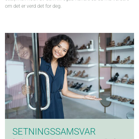
om det er verd det for deg.
S
gi
k
øn
nø
bu
SETNINGSSAMSVAR