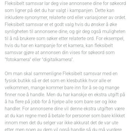
Fleksibelt samsvar lar deg vise annonsene dine for søkeord
som ligner på det du har valgt i kampanjen. Dette kan
inkludere synonymer, relaterte ord eller variasjoner av ordet.
Fleksibelt samsvar er et godt valg hvis du ønsker å øke
synligheten til annonsene dine, og gir deg også muligheten
til å nå brukere som søker etter relaterte ord. For eksempel,
hvis du har en kampanje for et kamera, kan fleksibelt
samsvar gjøre at annonsen din vises for søkeord som
"fotokamera" eller "digitalkamera".
Om man skal sammenligne Fleksibelt samsvar med en
fysisk butikk så er det som en klesbutikk hvor alle er
velkommen, mange kommer bare inn for å se og mange
finner noe å handle. Men du har kanskje en ekstra utgift på
å ha flere på jobb for å hjelpe alle som bare ser og ikke
handler. For annonsene dine vil denne ekstra utgiften være
at du kan regne med å betale for personer som bare klikket
innom men det du selger var ikke akkurat det de var ute
etter, men noen av dem vil også handle så du må vurdere