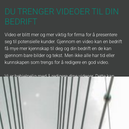
DU TRENGER VIDEOER TIL DIN
BEDRIFT
Video er blitt mer og mer viktig for firma for å presentere
seg til potensielle kunder. Gjennom en video kan en bedrift
få mye mer kjennskap til deg og din bedrift en de kan
gjennom bare bilder og tekst. Men ikke alle har tid eller
kunnskapen som trengs for å redigere en god video.
Vi er behjelpelig med å redigere dine videoer. Dette kan
være alt fra klipping, enkle effekter, til redigering av ferdige
videoer.