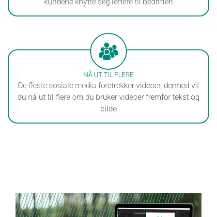
kundene knytte seg lettere til bedriften
SOSIALE MEDIA
ANNONSER
E-POSTMARKEDSFØRING
NÅ UT TIL FLERE
De fleste sosiale media foretrekker videoer, dermed vil
TEKSTING AV VIDEO
du nå ut til flere om du bruker videoer fremfor tekst og
bilde
BRYLLUPSSIDE
VIDEO
VIDEO HOSTING
BILDER