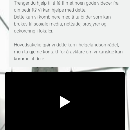
Trenger du hjelp til å få filmet noen gode videoer fra
din bedrift? Vi kan hjelpe med dette.
Dette kan vi kombinere med å ta bilder som kan
brukes til sosiale media, nettside, brosjyrer og
dekorering i lokaler.
Hovedsakelig gjør vi dette kun i helgelandsområdet,
men ta gjerne kontakt for å avklare om vi kanskje kan
komme til dere.