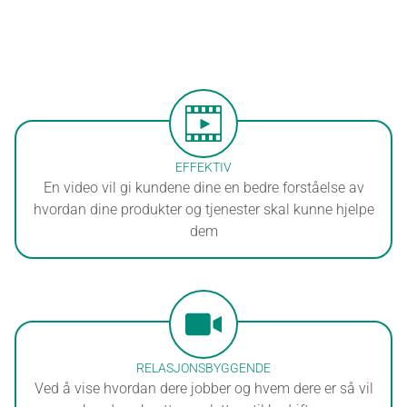
HJEM
EFFEKTIV
En video vil gi kundene dine en bedre forståelse av
TJENESTER
hvordan dine produkter og tjenester skal kunne hjelpe
dem
NETTSIDE
LOGO
GRAFISK DESIGN
RELASJONSBYGGENDE
Ved å vise hvordan dere jobber og hvem dere er så vil