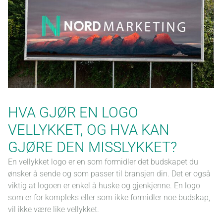
HVA GJØR EN LOGO
VELLYKKET, OG HVA KAN
GJØRE DEN MISSLYKKET?
En vellykket logo er en som formidler det budskapet du
ønsker å sende og som passer til bransjen din. Det er også
viktig at logoen er enkel å huske og gjenkjenne. En logo
som er for kompleks eller som ikke formidler noe budskap,
vil ikke være like vellykket.