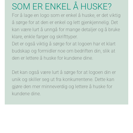
SOM ER ENKEL Å HUSKE?
For å lage en logo som er enkel å huske, er det viktig
å sørge for at den er enkel og lett gjenkjennelig. Det
kan være lurt å unngå for mange detaljer og å bruke
klare, enkle farger og skrifttyper.
Det er også viktig å sørge for at logoen har et klart
budskap og formidler noe om bedriften din, slik at
den er lettere å huske for kundene dine.
Det kan også være lurt å sørge for at logoen din er
unik og skiller seg ut fra konkurrentene. Dette kan
gjøre den mer minneverdig og lettere å huske for
kundene dine.