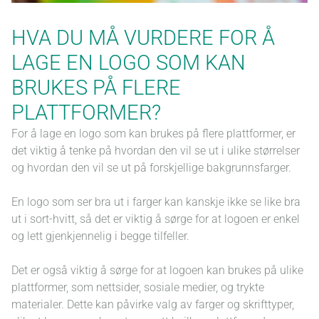
HVA DU MÅ VURDERE FOR Å
TEKSTING AV VIDEO
LAGE EN LOGO SOM KAN
BRYLLUPSSIDE
BRUKES PÅ FLERE
PLATTFORMER?
VIDEO
For å lage en logo som kan brukes på flere plattformer, er
det viktig å tenke på hvordan den vil se ut i ulike størrelser
VIDEO HOSTING
og hvordan den vil se ut på forskjellige bakgrunnsfarger.
En logo som ser bra ut i farger kan kanskje ikke se like bra
BILDER
ut i sort-hvitt, så det er viktig å sørge for at logoen er enkel
og lett gjenkjennelig i begge tilfeller.
TOTALPAKKE
Det er også viktig å sørge for at logoen kan brukes på ulike
plattformer, som nettsider, sosiale medier, og trykte
SEO ANALYSE
materialer. Dette kan påvirke valg av farger og skrifttyper,